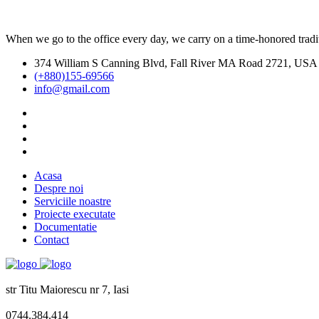
When we go to the office every day, we carry on a time-honored traditi
374 William S Canning Blvd, Fall River MA Road 2721, USA
(+880)155-69566
info@gmail.com
Acasa
Despre noi
Serviciile noastre
Proiecte executate
Documentatie
Contact
str Titu Maiorescu nr 7, Iasi
0744.384.414