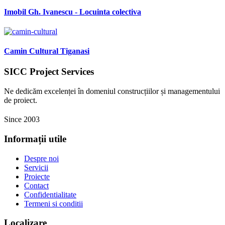
Imobil Gh. Ivanescu - Locuinta colectiva
Camin Cultural Tiganasi
SICC Project Services
Ne dedicăm excelenței în domeniul construcțiilor și managementului
de proiect.
Since 2003
Informații utile
Despre noi
Servicii
Proiecte
Contact
Confidentialitate
Termeni si conditii
Localizare