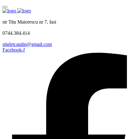
str Titu Maiorescu nr 7, Iasi
0744.384.414
stigletcatalin@gmail.com
Facebook-f